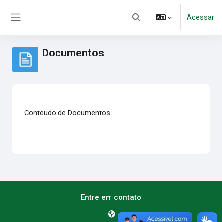
Ir para o conteúdo principal
Acessar
Alternar entrada de pesqui
Painel lateral
Documentos
Condições de conclusão
Conteudo de Documentos
Entre em contato