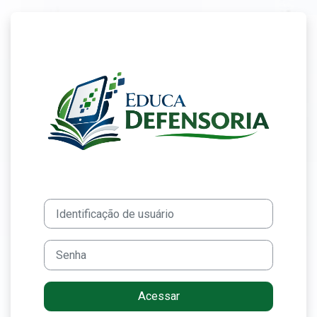
Ir para o conteúdo principal
Acesso a Educa 
Identificação de usuário
Senha
Acessar